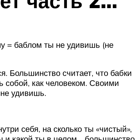
ет часть 2…
у = баблом ты не удивишь (не
ся. Большинство считает, что бабки
шь собой, как человеком. Своими
 не удивишь.
нутри себя, на сколько ты «чистый»,
 ты и какой ты в целом… большинство