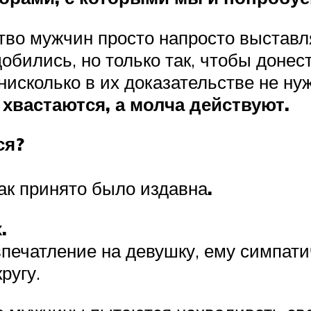
ство мужчин просто напросто выставл
обились, но только так, чтобы донес
исколько в их доказательстве не нуж
хвастаются, а молча действуют.
ся?
 так принято было издавна
.
.
печатление на девушку, ему симпатич
ругу.