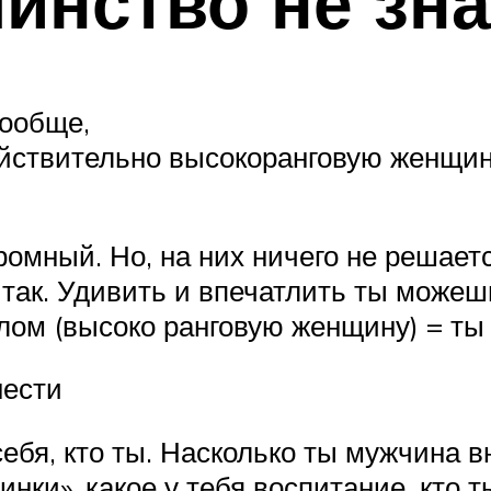
шинство не зна
ообще,
действительно высокоранговую женщин
ромный. Но, на них ничего не решает
е так. Удивить и впечатлить ты може
блом (высоко ранговую женщину) = ты
нести
себя, кто ты. Насколько ты мужчина в
инки», какое у тебя воспитание, кто