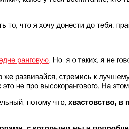
 то, что я хочу донести до тебя, пра
едне ранговую
. Но, я о таких, я не го
о же развивайся, стремись к лучшему 
это не про высокорангового. На этом 
льный, потому что,
хвастовство, в 
торами, с которыми мы и попробуе