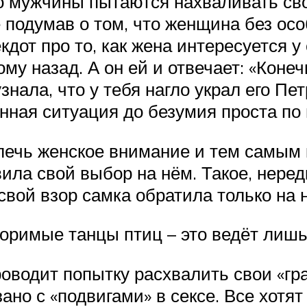
о мужчины пытаются нахваливать св
 подумав о том, что женщина без осо
от про то, как жена интересуется у 
ому назад. А он ей и отвечает: «Конеч
узнала, что у тебя нагло украл его П
нная ситуация до безумия проста по
ечь женское внимание и тем самым ка
ла свой выбор на нём. Такое, неред
 свой взор самка обратила только на 
оримые танцы птиц – это ведёт лишь 
роводит попытку расхвалить свои «гр
ано с «подвигами» в сексе. Все хотят