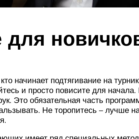
 для новичко
 кто начинает подтягивание на турнике
йтесь и просто повисите для начала
ук. Это обязательная часть програм
кальзывать. Не торопитесь – лучше н
я.
ающих имеет ряд специальных методи