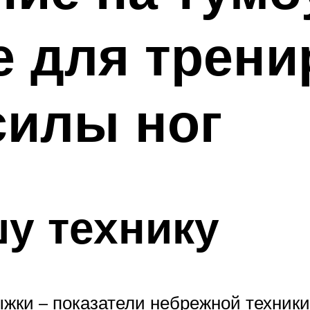
 для трени
силы ног
у технику
жки – показатели небрежной техники