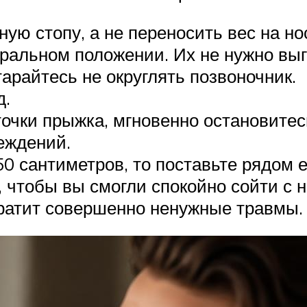
ю стопу, а не переносить вес на нос
ральном положении. Их не нужно выги
айтесь не округлять позвоночник.
д.
точки прыжка, мгновенно остановите
еждений.
50 сантиметров, то поставьте рядом 
 чтобы вы смогли спокойно сойти с н
ратит совершенно ненужные травмы.