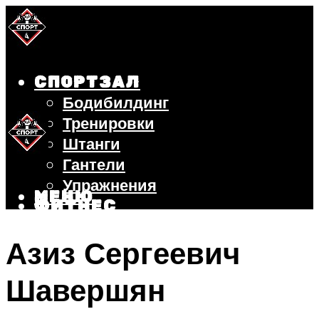
СПОРТЗАЛ
Бодибилдинг
Тренировки
Штанги
Гантели
Упражнения
МЕНЮ
ФИТНЕС
БЕГ
Азиз Сергеевич
ВЕЛОСИПЕД
ПОХУДЕНИЕ
Шавершян
МЕНЮ