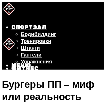
СПОРТЗАЛ
Бодибилдинг
Тренировки
Штанги
Гантели
Упражнения
МЕНЮ
ФИТНЕС
БЕГ
Бургеры ПП – миф
ВЕЛОСИПЕД
ПОХУДЕНИЕ
или реальность
МЕНЮ