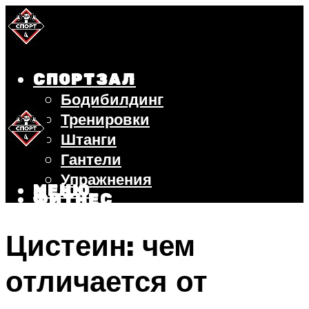
СПОРТЗАЛ
Бодибилдинг
Тренировки
Штанги
Гантели
Упражнения
МЕНЮ
ФИТНЕС
БЕГ
Цистеин: чем
ВЕЛОСИПЕД
ПОХУДЕНИЕ
отличается от
МЕНЮ