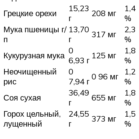
15,23
1,4
Грецкие орехи
208 мг
г
%
Мука пшеницы г/
13,70
2,3
317 мг
п
г
%
0
1,8
Кукурузная мука
125 мг
6,93 г
%
Неочищенный
0
1,2
0 96 мг
рис
7,94 г
%
36,49
1,8
Соя сухая
655 мг
г
%
Горох цельный,
24,55
1,5
373 мг
лущенный
г
%