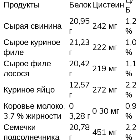
Продукты
Белок
Цистеин
Б
20,95
1,2
Сырая свинина
242 мг
г
%
Сырое куриное
21,23
1,0
222 мг
филе
г
%
Сырое филе
20,42
1,1
219 мг
лосося
г
%
12,57
2,2
Куриное яйцо
272 мг
г
%
Коровье молоко,
0
0,9
0 30 мг
3,7 % жирности
3,28 г
%
Семечки
20,78
2,2
451 мг
подсолнечника
г
%