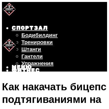
СПОРТЗАЛ
Бодибилдинг
Тренировки
Штанги
Гантели
Упражнения
МЕНЮ
ФИТНЕС
БЕГ
Как накачать бицепс
ВЕЛОСИПЕД
ПОХУДЕНИЕ
подтягиваниями на
МЕНЮ