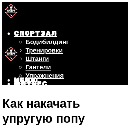
СПОРТЗАЛ
Бодибилдинг
Тренировки
Штанги
Гантели
Упражнения
МЕНЮ
ФИТНЕС
БЕГ
Как накачать
ВЕЛОСИПЕД
ПОХУДЕНИЕ
упругую попу
МЕНЮ