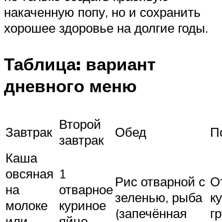
накаченную попу, но и сохранить
хорошее здоровье на долгие годы.
Таблица: вариант
дневного меню
Второй
Завтрак
Обед
П
завтрак
Каша
овсяная
1
Рис отварной с
О
на
отварное
зеленью, рыба
к
молоке
куриное
(запечённая
г
или
яйцо,