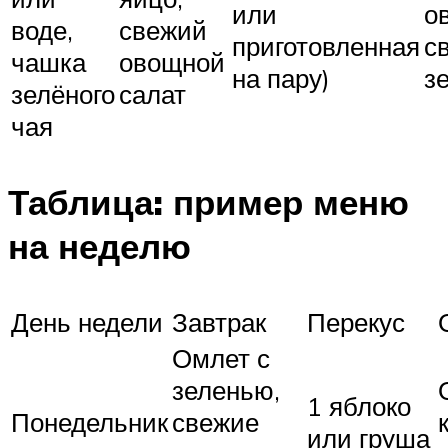
или
о
воде,
свежий
приготовленная
с
чашка
овощной
на пару)
з
зелёного
салат
чая
Таблица: пример меню
на неделю
День недели
Завтрак
Перекус
Омлет с
зеленью,
1 яблоко
Понедельник
свежие
или груша