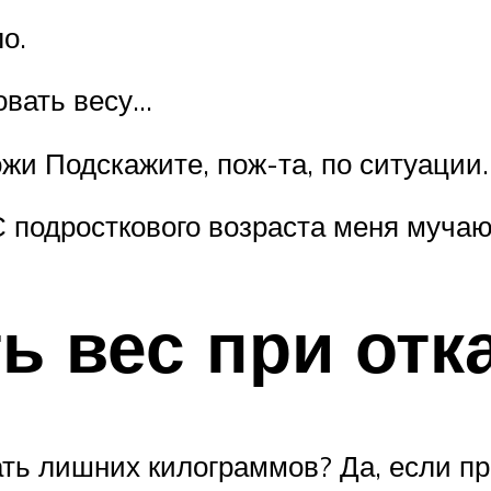
о.
овать весу…
жи Подскажите, пож-та, по ситуации.
С подросткового возраста меня муча
ь вес при отк
ать лишних килограммов? Да, если п