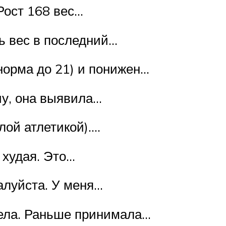
Рост 168 вес…
ь вес в последний…
орма до 21) и понижен…
чу, она выявила…
лой атлетикой)….
 худая. Это…
алуйста. У меня…
тела. Раньше принимала…