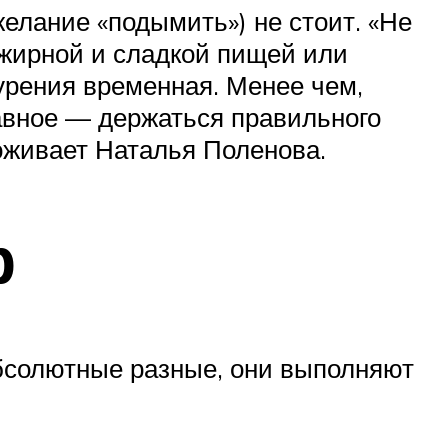
желание «подымить») не стоит. «Не
 жирной и сладкой пищей или
курения временная. Менее чем,
лавное — держаться правильного
оживает Наталья Поленова.
р
абсолютные разные, они выполняют