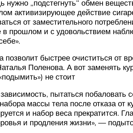
дь нужно „подстегнуть“ обмен вещест
лом активизирующее действие сигаре
аться от заместительного потреблени
 в прошлом и с удовольствием наблю
себе».
а позволит быстрее очиститься от вр
Наталья Поленова. А вот заменять к
«подымить») не стоит
зависимость, пытаться побаловать 
набора массы тела после отказа от 
ируется и набор веса прекратится. Г
оровья и продления жизни», — поды