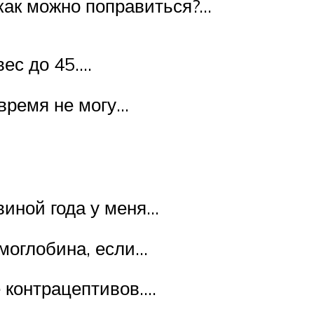
 как можно поправиться?…
вес до 45….
 время не могу…
виной года у меня…
моглобина, если…
е контрацептивов….