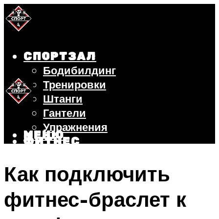
СПОРТЗАЛ
Бодибилдинг
Тренировки
Штанги
Гантели
Упражнения
МЕНЮ
ФИТНЕС
БЕГ
Как подключить
ВЕЛОСИПЕД
ПОХУДЕНИЕ
фитнес-браслет к
МЕНЮ