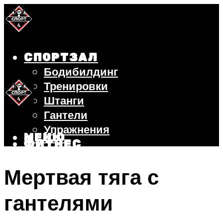
СПОРТЗАЛ
Бодибилдинг
Тренировки
Штанги
Гантели
Упражнения
МЕНЮ
ФИТНЕС
БЕГ
Мертвая тяга с
ВЕЛОСИПЕД
ПОХУДЕНИЕ
гантелями
МЕНЮ