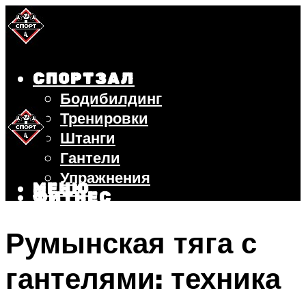
СПОРТЗАЛ
Бодибилдинг
Тренировки
Штанги
Гантели
Упражнения
МЕНЮ
ФИТНЕС
БЕГ
Румынская тяга с
ВЕЛОСИПЕД
ПОХУДЕНИЕ
гантелями: техника
МЕНЮ