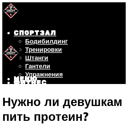
СПОРТЗАЛ
Бодибилдинг
Тренировки
Штанги
Гантели
Упражнения
МЕНЮ
ФИТНЕС
БЕГ
Нужно ли девушкам
ВЕЛОСИПЕД
ПОХУДЕНИЕ
пить протеин?
МЕНЮ