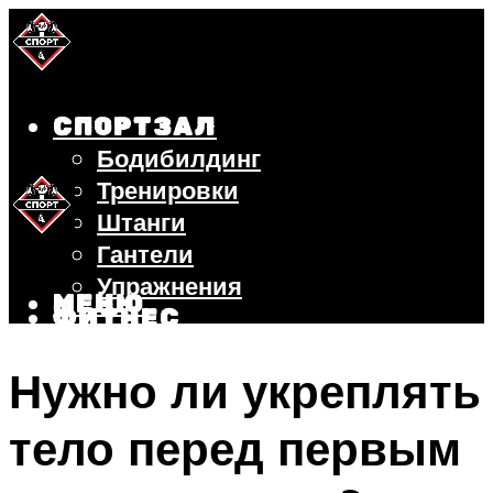
СПОРТЗАЛ
Бодибилдинг
Тренировки
Штанги
Гантели
Упражнения
МЕНЮ
ФИТНЕС
БЕГ
Нужно ли укреплять
ВЕЛОСИПЕД
ПОХУДЕНИЕ
тело перед первым
МЕНЮ