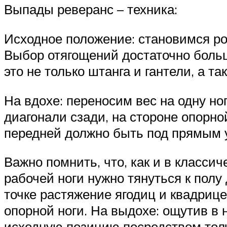
Выпады реверанс – техника:
Исходное положение: становимся ров
Выбор отягощений достаточно большо
это не только штанга и гантели, а т
На вдохе: переносим вес на одну но
диагонали сзади, на стороне опорно
передней должно быть под прямым уг
Важно помнить, что, как и в классич
рабочей ноги нужно тянуться к пол
точке растяжение ягодиц и квадриц
опорной ноги. На выдохе: ощутив в 
исходную позицию посредством толч