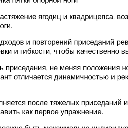
растяжение ягодиц и квадрицепса, в
оги.
ходов и повторений приседаний рев
овки и гибкости, чтобы качественно 
ть приседания, не меняя положения н
иант отличается динамичностью и ре
лняется после тяжелых приседаний и
тавить как первое упражнение.
 должно быть максимально индивидуа