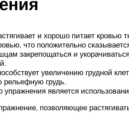
ения
астягивает и хорошо питает кровью т
овью, что положительно сказывается
шцам закрепощаться и укорачиваться
й.
пособствует увеличению грудной клет
 рельефную грудь.
 упражнения является использование
 упражнение, позволяющее растягива