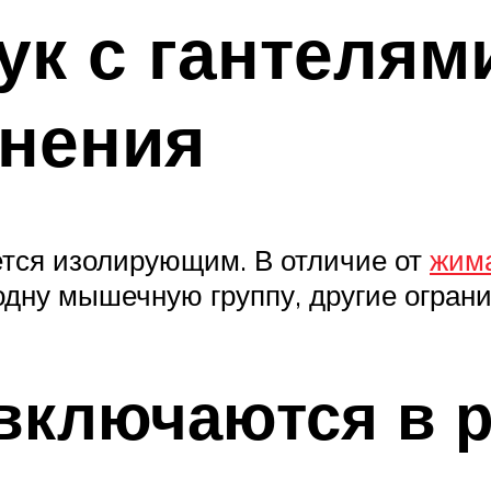
к с гантелями
жнения
тся изолирующим. В отличие от
жима
одну мышечную группу, другие огран
включаются в р