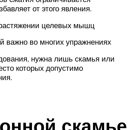
бавляет от этого явления.
и растяжении целевых мышц
й важно во многих упражнениях
удования, нужна лишь скамья или
есто которых допустимо
ния.
лонной скамье