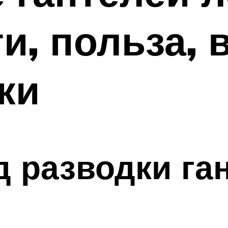
и, польза,
ки
д разводки га