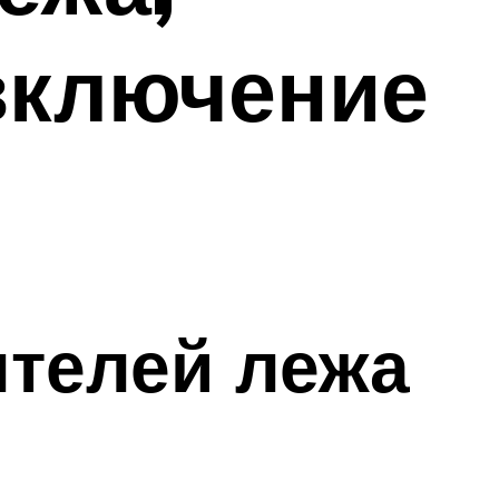
 включение
нтелей лежа