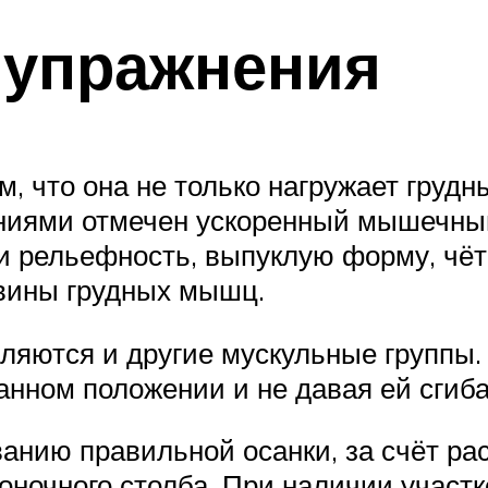
 упражнения
м, что она не только нагружает гру
ниями отмечен ускоренный мышечный
и рельефность, выпуклую форму, чёт
вины грудных мышц.
ляются и другие мускульные группы. 
анном положении и не давая ей сгиба
анию правильной осанки, за счёт ра
оночного столба. При наличии участк