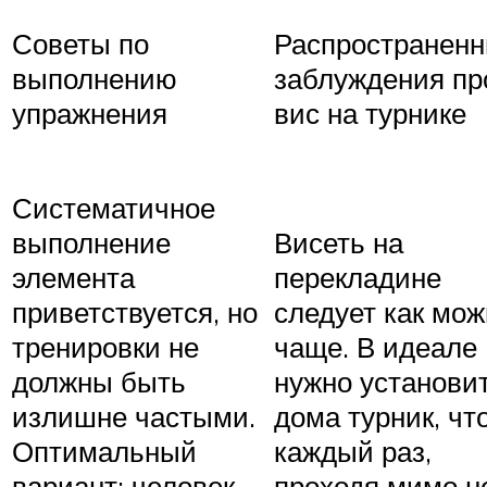
Советы по
Распространен
выполнению
заблуждения пр
упражнения
вис на турнике
Систематичное
выполнение
Висеть на
элемента
перекладине
приветствуется, но
следует как мож
тренировки не
чаще. В идеале
должны быть
нужно установи
излишне частыми.
дома турник, чт
Оптимальный
каждый раз,
вариант: человек
проходя мимо не