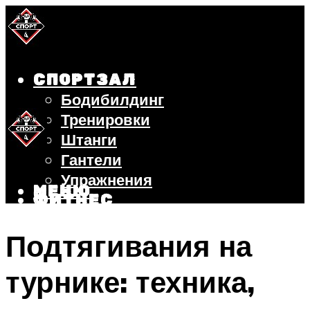
СПОРТЗАЛ
Бодибилдинг
Тренировки
Штанги
Гантели
Упражнения
МЕНЮ
ФИТНЕС
БЕГ
Подтягивания на
ВЕЛОСИПЕД
ПОХУДЕНИЕ
турнике: техника,
МЕНЮ