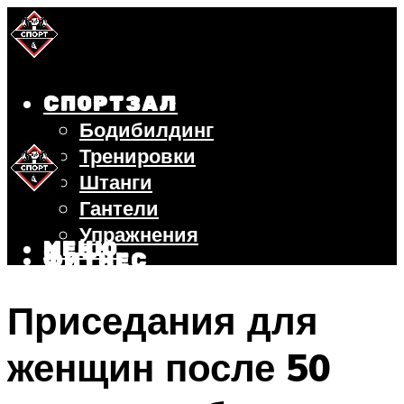
СПОРТЗАЛ
Бодибилдинг
Тренировки
Штанги
Гантели
Упражнения
МЕНЮ
ФИТНЕС
БЕГ
Приседания для
ВЕЛОСИПЕД
ПОХУДЕНИЕ
женщин после 50
МЕНЮ