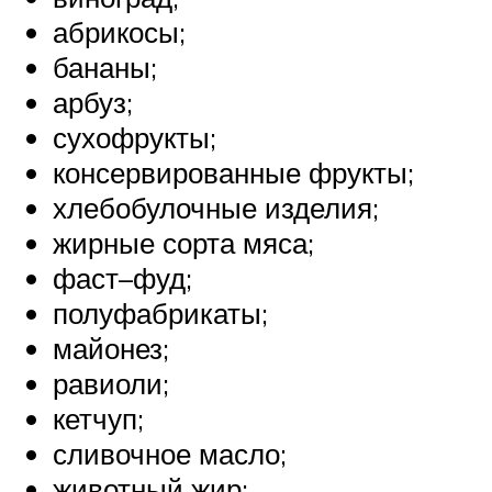
абрикосы;
бананы;
арбуз;
сухофрукты;
консервированные фрукты;
хлебобулочные изделия;
жирные сорта мяса;
фаст–фуд;
полуфабрикаты;
майонез;
равиоли;
кетчуп;
сливочное масло;
животный жир;