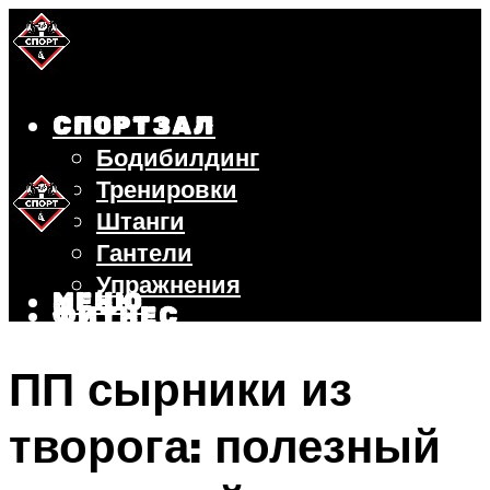
СПОРТЗАЛ
Бодибилдинг
Тренировки
Штанги
Гантели
Упражнения
МЕНЮ
ФИТНЕС
БЕГ
ПП сырники из
ВЕЛОСИПЕД
ПОХУДЕНИЕ
творога: полезный
МЕНЮ