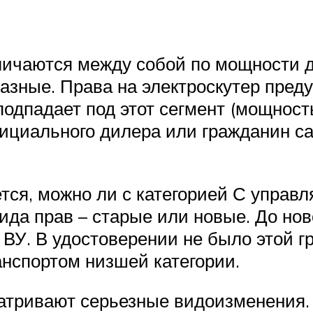
личаются между собой по мощности дв
разные. Права на электроскутер пред
подпадает под этот сегмент (мощность
фициального дилера или гражданин с
ся, можно ли с категорией С управля
вида прав – старые или новые. До н
 ВУ. В удостоверении не было этой г
нспортом низшей категории.
атривают серьезные видоизменения.