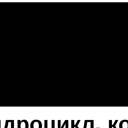
идроцикл, к