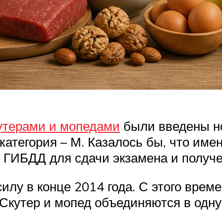
утерами и мопедами
были введены но
атегория – М. Казалось бы, что име
ГИБДД для сдачи экзамена и получен
лу в конце 2014 года. С этого време
. Скутер и мопед объединяются в одн