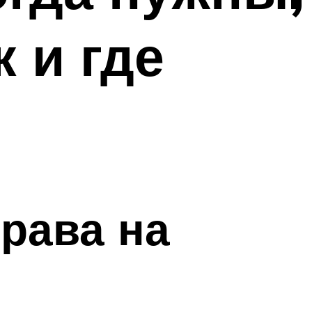
 и где
рава на