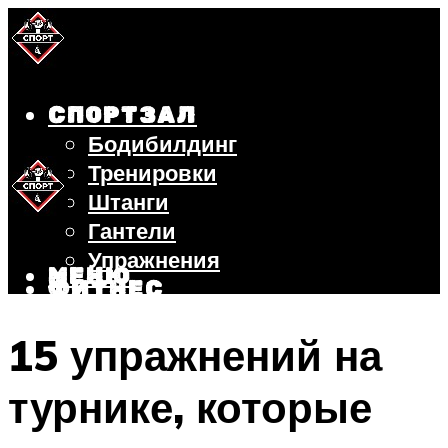
СПОРТЗАЛ
Бодибилдинг
Тренировки
Штанги
Гантели
Упражнения
МЕНЮ
ФИТНЕС
БЕГ
15 упражнений на
ВЕЛОСИПЕД
ПОХУДЕНИЕ
турнике, которые
МЕНЮ