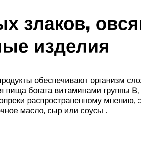
ых злаков, овс
ные изделия
 продукты обеспечивают организм с
я пища богата витаминами группы В,
преки распространенному мнению, эт
очное масло, сыр или соусы .