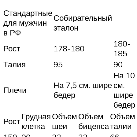
Стандартные
Собирательный
для мужчин
эталон
в РФ
180-
Рост
178-180
185
Талия
95
90
На 10
На 7,5 см. шире
см.
Плечи
бедер
шире
бедер
Грудная
Объем
Объем
Объем
Рост
клетка
шеи
бицепса
талии
150
90
33
33
66