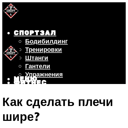
СПОРТЗАЛ
Бодибилдинг
Тренировки
Штанги
Гантели
Упражнения
МЕНЮ
ФИТНЕС
БЕГ
Как сделать плечи
ВЕЛОСИПЕД
ПОХУДЕНИЕ
шире?
МЕНЮ