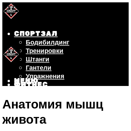
СПОРТЗАЛ
Бодибилдинг
Тренировки
Штанги
Гантели
Упражнения
МЕНЮ
ФИТНЕС
БЕГ
Анатомия мышц
ВЕЛОСИПЕД
ПОХУДЕНИЕ
живота
МЕНЮ