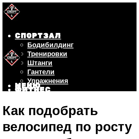
СПОРТЗАЛ
Бодибилдинг
Тренировки
Штанги
Гантели
Упражнения
МЕНЮ
ФИТНЕС
БЕГ
Как подобрать
ВЕЛОСИПЕД
ПОХУДЕНИЕ
велосипед по росту
МЕНЮ