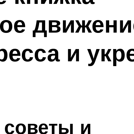
ое движени
ресса и укр
 советы и