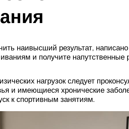
зания
учить наивысший результат, написано
чиваниям и получите напутственные
ических нагрузок следует проконсул
вья и имеющиеся хронические заболе
уск к спортивным занятиям.