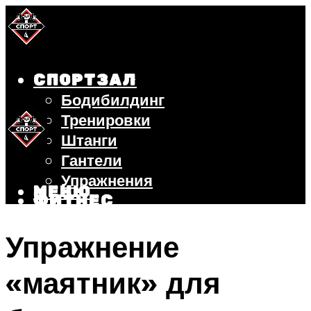
СПОРТЗАЛ
Бодибилдинг
Тренировки
Штанги
Гантели
Упражнения
МЕНЮ
ФИТНЕС
БЕГ
Упражнение
ВЕЛОСИПЕД
ПОХУДЕНИЕ
«маятник» для
МЕНЮ