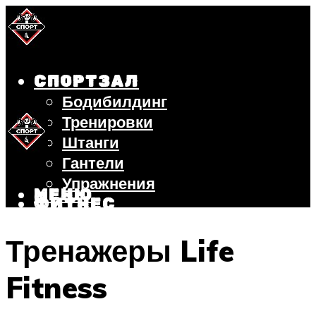
СПОРТЗАЛ
Бодибилдинг
Тренировки
Штанги
Гантели
Упражнения
МЕНЮ
ФИТНЕС
БЕГ
Тренажеры Life
ВЕЛОСИПЕД
ПОХУДЕНИЕ
Fitness
МЕНЮ