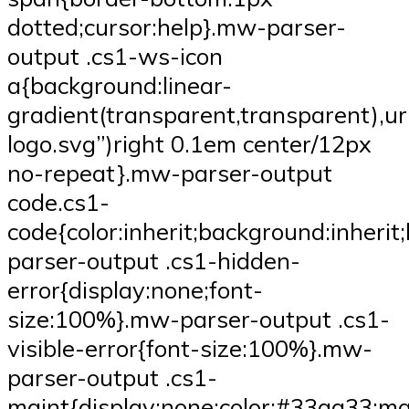
dotted;cursor:help}.mw-parser-
output .cs1-ws-icon
a{background:linear-
gradient(transparent,transparent),ur
logo.svg”)right 0.1em center/12px
no-repeat}.mw-parser-output
code.cs1-
code{color:inherit;background:inheri
parser-output .cs1-hidden-
error{display:none;font-
size:100%}.mw-parser-output .cs1-
visible-error{font-size:100%}.mw-
parser-output .cs1-
maint{display:none;color:#33aa33;ma