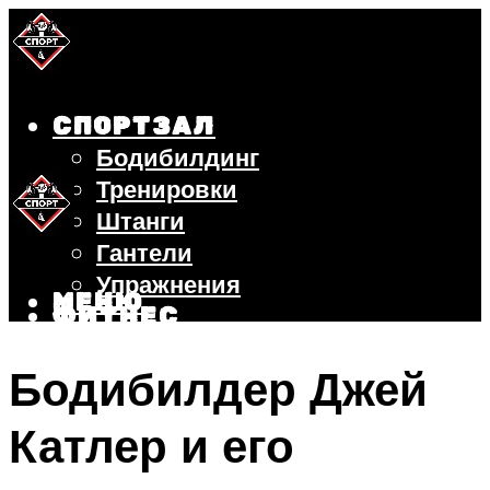
СПОРТЗАЛ
Бодибилдинг
Тренировки
Штанги
Гантели
Упражнения
МЕНЮ
ФИТНЕС
БЕГ
Бодибилдер Джей
ВЕЛОСИПЕД
ПОХУДЕНИЕ
Катлер и его
МЕНЮ