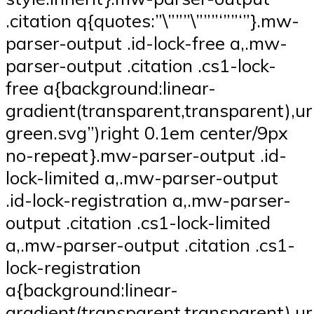
.citation q{quotes:”\”””\”””‘””‘”}.mw-
parser-output .id-lock-free a,.mw-
parser-output .citation .cs1-lock-
free a{background:linear-
gradient(transparent,transparent),ur
green.svg”)right 0.1em center/9px
no-repeat}.mw-parser-output .id-
lock-limited a,.mw-parser-output
.id-lock-registration a,.mw-parser-
output .citation .cs1-lock-limited
a,.mw-parser-output .citation .cs1-
lock-registration
a{background:linear-
gradient(transparent,transparent),ur