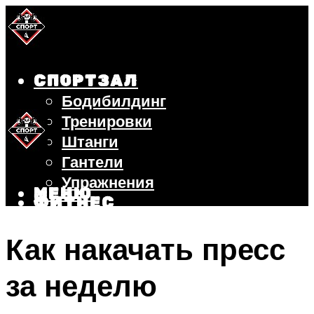
СПОРТЗАЛ
Бодибилдинг
Тренировки
Штанги
Гантели
Упражнения
МЕНЮ
ФИТНЕС
БЕГ
Как накачать пресс
ВЕЛОСИПЕД
ПОХУДЕНИЕ
за неделю
МЕНЮ