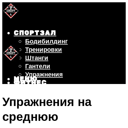
СПОРТЗАЛ
Бодибилдинг
Тренировки
Штанги
Гантели
Упражнения
МЕНЮ
ФИТНЕС
БЕГ
Упражнения на
ВЕЛОСИПЕД
ПОХУДЕНИЕ
среднюю
МЕНЮ