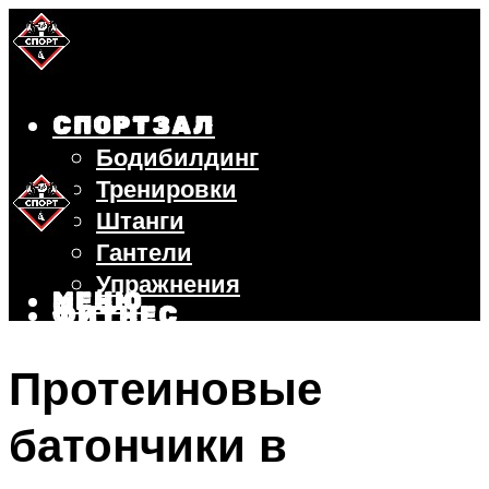
СПОРТЗАЛ
Бодибилдинг
Тренировки
Штанги
Гантели
Упражнения
МЕНЮ
ФИТНЕС
БЕГ
Протеиновые
ВЕЛОСИПЕД
ПОХУДЕНИЕ
батончики в
МЕНЮ