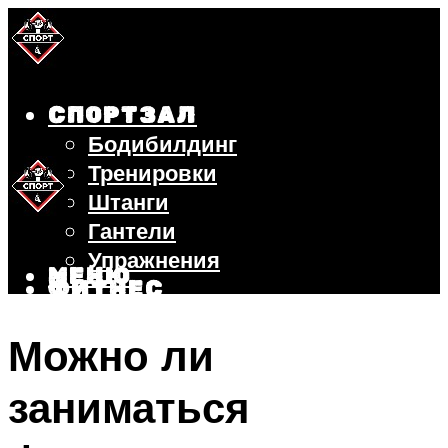
СПОРТЗАЛ
Бодибилдинг
Тренировки
Штанги
Гантели
Упражнения
МЕНЮ
ФИТНЕС
БЕГ
Можно ли
ВЕЛОСИПЕД
ПОХУДЕНИЕ
заниматься
МЕНЮ