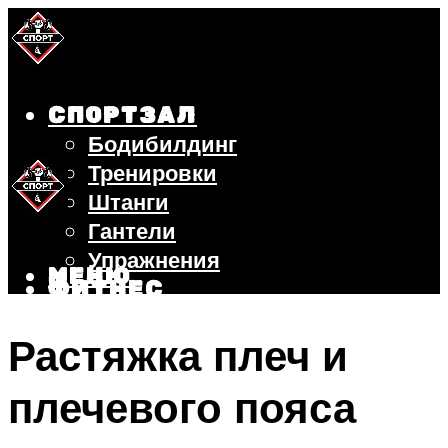
СПОРТЗАЛ
Бодибилдинг
Тренировки
Штанги
Гантели
Упражнения
МЕНЮ
ФИТНЕС
БЕГ
Растяжка плеч и
ВЕЛОСИПЕД
ПОХУДЕНИЕ
плечевого пояса
МЕНЮ