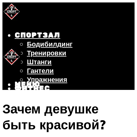
СПОРТЗАЛ
Бодибилдинг
Тренировки
Штанги
Гантели
Упражнения
МЕНЮ
ФИТНЕС
БЕГ
Зачем девушке
ВЕЛОСИПЕД
ПОХУДЕНИЕ
быть красивой?
МЕНЮ