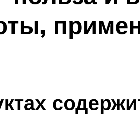
оты, примен
уктах содержи