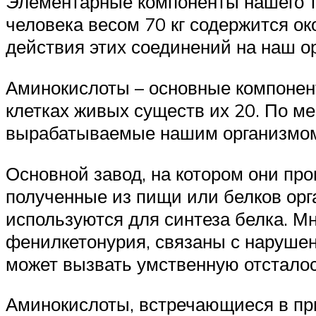
Элементарные компоненты нашего те
человека весом 70 кг содержится ок
действия этих соединений на наш о
Аминокислоты – основные компонент
клетках живых существ их 20. По м
вырабатываемые нашим организмом,
Основной завод, на котором они про
полученные из пищи или белков орга
используются для синтеза белка. Мн
фенилкетонурия, связаны с нарушени
может вызвать умственную отсталос
Аминокислоты, встречающиеся в при