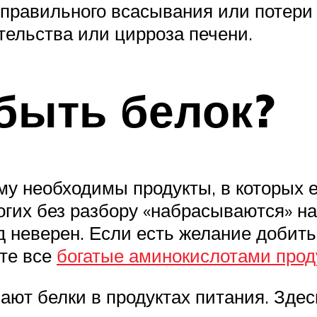
еправильного всасывания или потери 
тельства или цирроза печени.
быть белок?
зму необходимы продукты, в которых
огих без разбору «набрасываются» н
од неверен. Если есть желание добит
те все
богатые аминокислотами прод
ют белки в продуктах питания. Здес