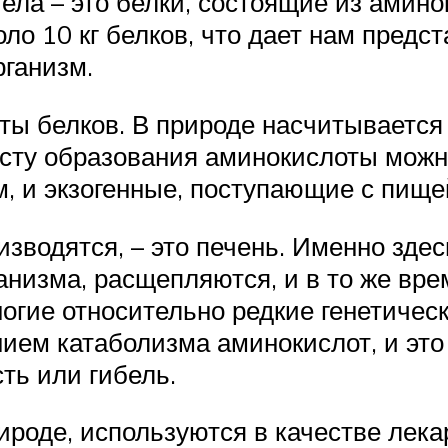
ла – это белки, состоящие из аминок
оло 10 кг белков, что дает нам предс
рганизм.
ы белков. В природе насчитывается 
есту образования аминокислоты можно
 и экзогенные, поступающие с пище
изводятся, – это печень. Именно зде
низма, расщепляются, и в то же вре
огие относительно редкие генетическ
ем катаболизма аминокислот, и это 
ть или гибель.
роде, используются в качестве лека