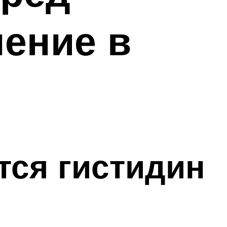
ение в
тся гистидин