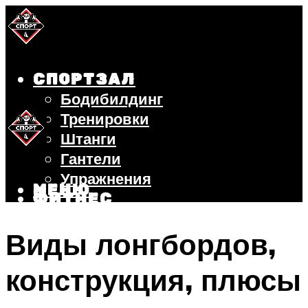
СПОРТЗАЛ
Бодибилдинг
Тренировки
Штанги
Гантели
Упражнения
МЕНЮ
ФИТНЕС
БЕГ
Виды лонгбордов,
ВЕЛОСИПЕД
ПОХУДЕНИЕ
конструкция, плюсы
МЕНЮ