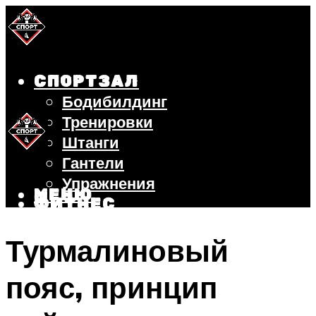
СПОРТЗАЛ
Бодибилдинг
Тренировки
Штанги
Гантели
Упражнения
МЕНЮ
ФИТНЕС
БЕГ
Турмалиновый
ВЕЛОСИПЕД
ПОХУДЕНИЕ
пояс, принцип
МЕНЮ