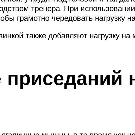
одством тренера. При использовани
тобы грамотно чередовать нагрузку н
инкой также добавляют нагрузку на 
 приседаний 
ягодичные мышцы, в то время как но