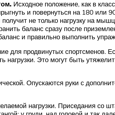
том.
Исходное положение, как в клас
рыгнуть и повернуться на 180 или 90
 получит не только нагрузку на мышцы
охранить баланс сразу после приземл
баланс и правильно выполнить упраж
ие для продвинутых спортсменов. Е
ть нагрузки. Это могут быть утяжелит
сической. Опускаются руки с дополн
желаемой нагрузки. Приседания со шт
ангой: у груди, над головой и так да